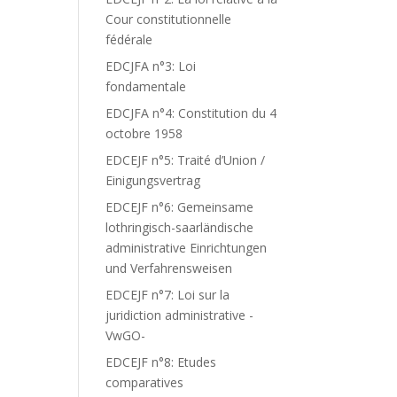
Cour constitutionnelle
fédérale
EDCJFA n°3: Loi
fondamentale
EDCJFA n°4: Constitution du 4
octobre 1958
EDCEJF n°5: Traité d’Union /
Einigungsvertrag
EDCEJF n°6: Gemeinsame
lothringisch-saarländische
administrative Einrichtungen
und Verfahrensweisen
EDCEJF n°7: Loi sur la
juridiction administrative -
VwGO-
EDCEJF n°8: Etudes
comparatives