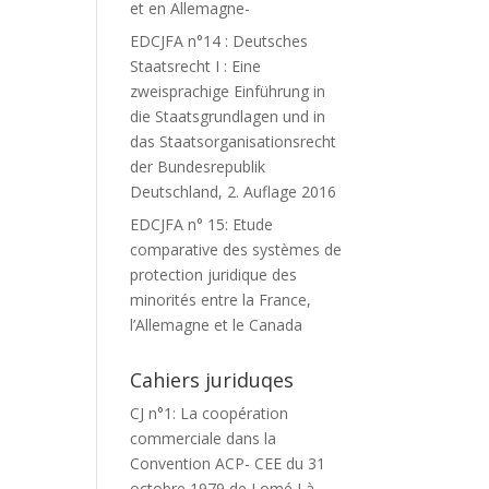
et en Allemagne-
EDCJFA n°14 : Deutsches
Staatsrecht I : Eine
zweisprachige Einführung in
die Staatsgrundlagen und in
das Staatsorganisationsrecht
der Bundesrepublik
Deutschland, 2. Auflage 2016
EDCJFA n° 15: Etude
comparative des systèmes de
protection juridique des
minorités entre la France,
l’Allemagne et le Canada
Cahiers juriduqes
CJ n°1: La coopération
commerciale dans la
Convention ACP- CEE du 31
octobre 1979 de Lomé I à