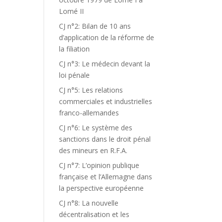
Lomé II
CJ n°2: Bilan de 10 ans
d’application de la réforme de
la filiation
CJ n°3: Le médecin devant la
loi pénale
CJ n°5: Les relations
commerciales et industrielles
franco-allemandes
CJ n°6: Le système des
sanctions dans le droit pénal
des mineurs en R.F.A.
CJ n°7: L’opinion publique
française et l’Allemagne dans
la perspective européenne
CJ n°8: La nouvelle
décentralisation et les