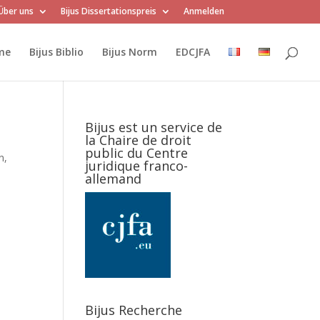
Über uns
Bijus Dissertationspreis
Anmelden
me
Bijus Biblio
Bijus Norm
EDCJFA
Bijus est un service de
la Chaire de droit
public du Centre
n,
juridique franco-
allemand
Bijus Recherche