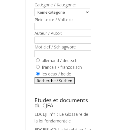
Catègorie / Kategorie:
Plein texte / Volltext:
Auteur / Autor:
Mot clef / Schlagwort:
allemand / deutsch
francais / französisch
les deux / beide
Etudes et documents
du CJFA
EDCEJF n°1 : Le Glossaire de
la loi fondamentale
EDCEJF n°2: La loi relative à la