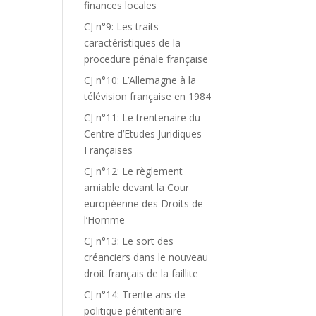
finances locales
CJ n°9: Les traits
caractéristiques de la
procedure pénale française
CJ n°10: L’Allemagne à la
télévision française en 1984
CJ n°11: Le trentenaire du
Centre d’Etudes Juridiques
Françaises
CJ n°12: Le règlement
amiable devant la Cour
européenne des Droits de
l’Homme
CJ n°13: Le sort des
créanciers dans le nouveau
droit français de la faillite
CJ n°14: Trente ans de
politique pénitentiaire