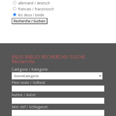
allemand / deutsch
francais / französisch
les deux / beide
BIJUS BIBLIO RECHERCHE/ SUCHE
Recherche
Catègorie / Kategorie:
Plein texte / Volltext:
Auteur / Autor:
Mot clef / Schlagwort: