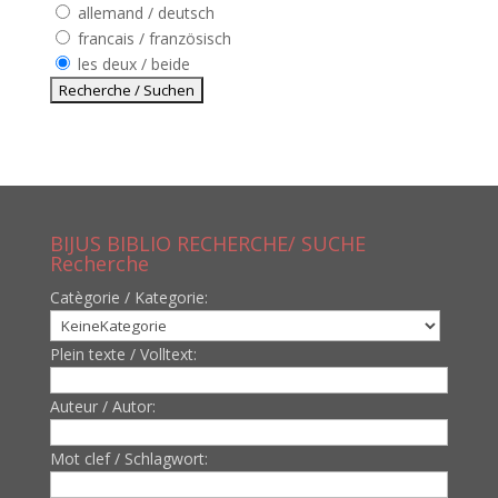
allemand / deutsch
francais / französisch
les deux / beide
BIJUS BIBLIO RECHERCHE/ SUCHE
Recherche
Catègorie / Kategorie:
Plein texte / Volltext:
Auteur / Autor:
Mot clef / Schlagwort: