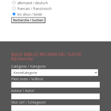
allemand / deutsch
francais / französisch
les deux / beide
BIJUS BIBLIO RECHERCHE/ SUCHE
Recherche
Catègorie / Kategorie:
Plein texte / Volltext:
Auteur / Autor:
Mot clef / Schlagwort: