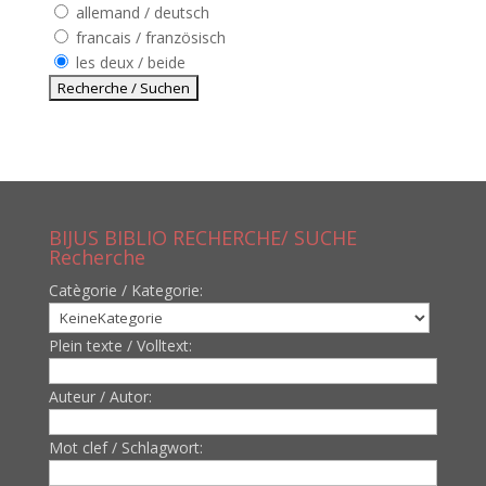
allemand / deutsch
francais / französisch
les deux / beide
BIJUS BIBLIO RECHERCHE/ SUCHE
Recherche
Catègorie / Kategorie:
Plein texte / Volltext:
Auteur / Autor:
Mot clef / Schlagwort: