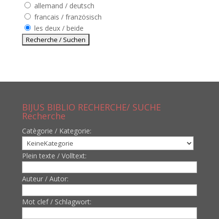
allemand / deutsch
francais / französisch
les deux / beide
BIJUS BIBLIO RECHERCHE/ SUCHE
Recherche
Catègorie / Kategorie:
Plein texte / Volltext:
Auteur / Autor:
Mot clef / Schlagwort: