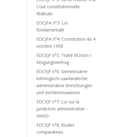
Cour constitutionnelle
fédérale
EDCJFA n°3: Loi
fondamentale
EDCJFA n°4: Constitution du 4
octobre 1958
EDCEJF n°5: Traité d’Union /
Einigungsvertrag
EDCEJF n°6: Gemeinsame
lothringisch-saarländische
administrative Einrichtungen
und Verfahrensweisen
EDCEJF n°7: Loi sur la
juridiction administrative -
VwGO-
EDCEJF n°8: Etudes
comparatives