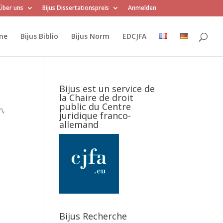
Über uns
Bijus Dissertationspreis
Anmelden
me
Bijus Biblio
Bijus Norm
EDCJFA
Bijus est un service de
la Chaire de droit
public du Centre
n,
juridique franco-
allemand
Bijus Recherche