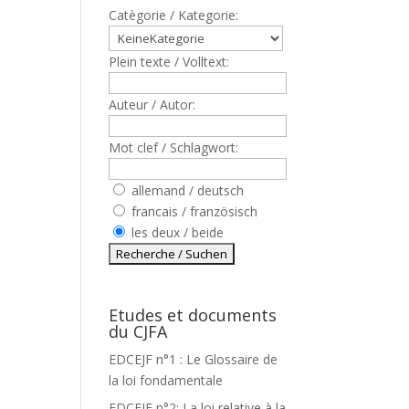
Catègorie / Kategorie:
Plein texte / Volltext:
Auteur / Autor:
Mot clef / Schlagwort:
allemand / deutsch
francais / französisch
les deux / beide
Etudes et documents
du CJFA
EDCEJF n°1 : Le Glossaire de
la loi fondamentale
EDCEJF n°2: La loi relative à la