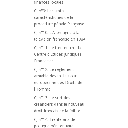
finances locales
CJ n°9: Les traits
caractéristiques de la
procedure pénale française
CJ n°10: L’Allemagne à la
télévision française en 1984
CJ n°11: Le trentenaire du
Centre d’Etudes Juridiques
Françaises
CJ n°12: Le règlement
amiable devant la Cour
européenne des Droits de
l’Homme
CJ n°13: Le sort des
créanciers dans le nouveau
droit français de la faillite
CJ n°14: Trente ans de
politique pénitentiaire