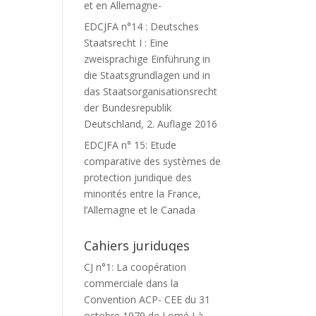
et en Allemagne-
EDCJFA n°14 : Deutsches
Staatsrecht I : Eine
zweisprachige Einführung in
die Staatsgrundlagen und in
das Staatsorganisationsrecht
der Bundesrepublik
Deutschland, 2. Auflage 2016
EDCJFA n° 15: Etude
comparative des systèmes de
protection juridique des
minorités entre la France,
l’Allemagne et le Canada
Cahiers juriduqes
CJ n°1: La coopération
commerciale dans la
Convention ACP- CEE du 31
octobre 1979 de Lomé I à