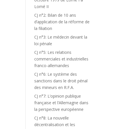
Lomé II
CJ n°2: Bilan de 10 ans
d’application de la réforme de
la filiation
CJ n°3: Le médecin devant la
loi pénale
CJ n°5: Les relations
commerciales et industrielles
franco-allemandes
CJ n°6: Le système des
sanctions dans le droit pénal
des mineurs en R.F.A.
CJ n°7: L’opinion publique
française et l’Allemagne dans
la perspective européenne
CJ n°8: La nouvelle
décentralisation et les