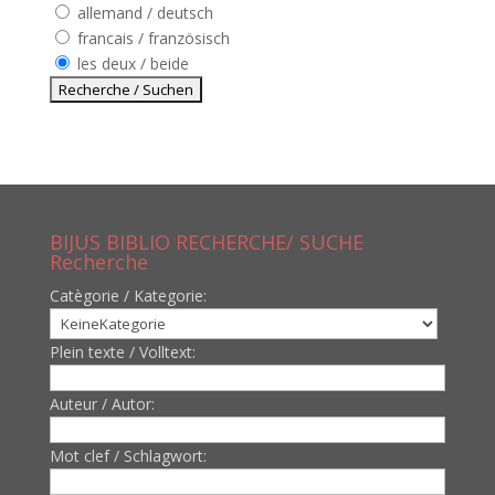
allemand / deutsch
francais / französisch
les deux / beide
BIJUS BIBLIO RECHERCHE/ SUCHE
Recherche
Catègorie / Kategorie:
Plein texte / Volltext:
Auteur / Autor:
Mot clef / Schlagwort: