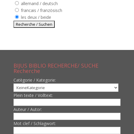
allemand / deutsch
francais / französisch
les deux / beide
BIJUS BIBLIO RECHERCHE/ SUCHE
Recherche
Catègorie / Kategorie:
Plein texte / Volltext:
Auteur / Autor:
Mot clef / Schlagwort: