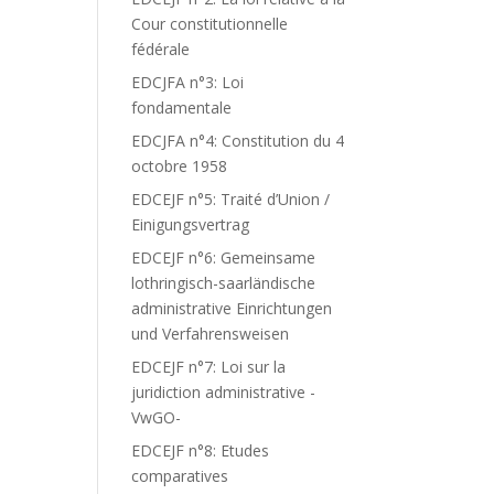
Cour constitutionnelle
fédérale
EDCJFA n°3: Loi
fondamentale
EDCJFA n°4: Constitution du 4
octobre 1958
EDCEJF n°5: Traité d’Union /
Einigungsvertrag
EDCEJF n°6: Gemeinsame
lothringisch-saarländische
administrative Einrichtungen
und Verfahrensweisen
EDCEJF n°7: Loi sur la
juridiction administrative -
VwGO-
EDCEJF n°8: Etudes
comparatives