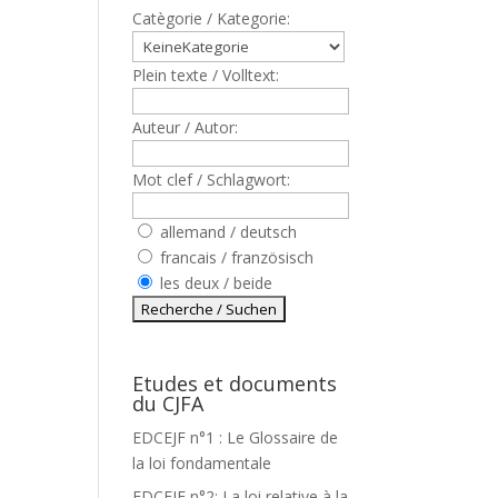
Catègorie / Kategorie:
Plein texte / Volltext:
Auteur / Autor:
Mot clef / Schlagwort:
allemand / deutsch
francais / französisch
les deux / beide
Etudes et documents
du CJFA
EDCEJF n°1 : Le Glossaire de
la loi fondamentale
EDCEJF n°2: La loi relative à la