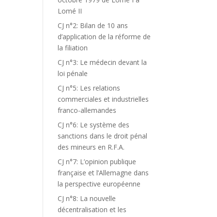
Lomé II
CJ n°2: Bilan de 10 ans
d’application de la réforme de
la filiation
CJ n°3: Le médecin devant la
loi pénale
CJ n°5: Les relations
commerciales et industrielles
franco-allemandes
CJ n°6: Le système des
sanctions dans le droit pénal
des mineurs en R.F.A.
CJ n°7: L’opinion publique
française et l’Allemagne dans
la perspective européenne
CJ n°8: La nouvelle
décentralisation et les