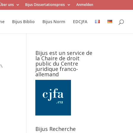
Über uns
Bijus Dissertationspreis
Anmelden
me
Bijus Biblio
Bijus Norm
EDCJFA
Bijus est un service de
la Chaire de droit
public du Centre
n,
juridique franco-
allemand
Bijus Recherche