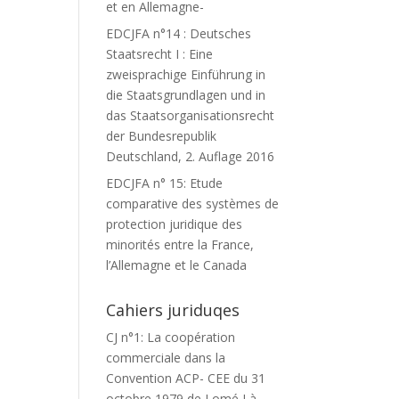
et en Allemagne-
EDCJFA n°14 : Deutsches
Staatsrecht I : Eine
zweisprachige Einführung in
die Staatsgrundlagen und in
das Staatsorganisationsrecht
der Bundesrepublik
Deutschland, 2. Auflage 2016
EDCJFA n° 15: Etude
comparative des systèmes de
protection juridique des
minorités entre la France,
l’Allemagne et le Canada
Cahiers juriduqes
CJ n°1: La coopération
commerciale dans la
Convention ACP- CEE du 31
octobre 1979 de Lomé I à