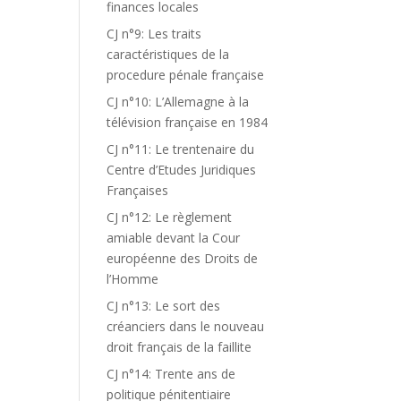
finances locales
CJ n°9: Les traits
caractéristiques de la
procedure pénale française
CJ n°10: L’Allemagne à la
télévision française en 1984
CJ n°11: Le trentenaire du
Centre d’Etudes Juridiques
Françaises
CJ n°12: Le règlement
amiable devant la Cour
européenne des Droits de
l’Homme
CJ n°13: Le sort des
créanciers dans le nouveau
droit français de la faillite
CJ n°14: Trente ans de
politique pénitentiaire