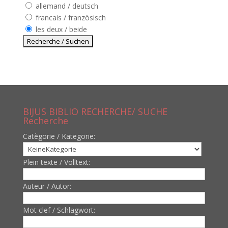
allemand / deutsch
francais / französisch
les deux / beide
BIJUS BIBLIO RECHERCHE/ SUCHE
Recherche
Catègorie / Kategorie:
Plein texte / Volltext:
Auteur / Autor:
Mot clef / Schlagwort: