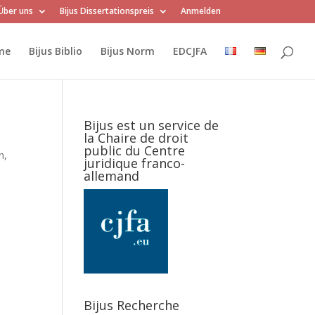
Über uns
Bijus Dissertationspreis
Anmelden
me
Bijus Biblio
Bijus Norm
EDCJFA
Bijus est un service de
la Chaire de droit
public du Centre
n,
juridique franco-
allemand
Bijus Recherche