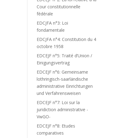
Cour constitutionnelle
fédérale
EDCJFA n°3: Loi
fondamentale
EDCJFA n°4: Constitution du 4
octobre 1958
EDCEJF n°5: Traité d’Union /
Einigungsvertrag
EDCEJF n°6: Gemeinsame
lothringisch-saarländische
administrative Einrichtungen
und Verfahrensweisen
EDCEJF n°7: Loi sur la
juridiction administrative -
VwGO-
EDCEJF n°8: Etudes
comparatives