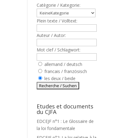
Catègorie / Kategorie:
Plein texte / Volltext:
Auteur / Autor:
Mot clef / Schlagwort:
allemand / deutsch
francais / französisch
les deux / beide
Etudes et documents
du CJFA
EDCEJF n°1 : Le Glossaire de
la loi fondamentale
EDCEJF n°2: La loi relative à la