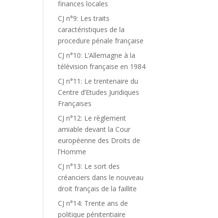
finances locales
CJ n°9: Les traits
caractéristiques de la
procedure pénale française
CJ n°10: L’Allemagne à la
télévision française en 1984
CJ n°11: Le trentenaire du
Centre d’Etudes Juridiques
Françaises
CJ n°12: Le règlement
amiable devant la Cour
européenne des Droits de
l’Homme
CJ n°13: Le sort des
créanciers dans le nouveau
droit français de la faillite
CJ n°14: Trente ans de
politique pénitentiaire