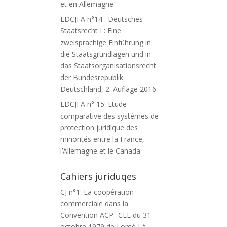
et en Allemagne-
EDCJFA n°14 : Deutsches
Staatsrecht I : Eine
zweisprachige Einführung in
die Staatsgrundlagen und in
das Staatsorganisationsrecht
der Bundesrepublik
Deutschland, 2. Auflage 2016
EDCJFA n° 15: Etude
comparative des systèmes de
protection juridique des
minorités entre la France,
l’Allemagne et le Canada
Cahiers juriduqes
CJ n°1: La coopération
commerciale dans la
Convention ACP- CEE du 31
octobre 1979 de Lomé I à