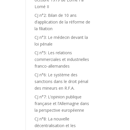
Lomé II
CJ n°2: Bilan de 10 ans
d’application de la réforme de
la filiation
CJ n°3: Le médecin devant la
loi pénale
CJ n°5: Les relations
commerciales et industrielles
franco-allemandes
CJ n°6: Le système des
sanctions dans le droit pénal
des mineurs en R.F.A.
CJ n°7: L’opinion publique
française et l’Allemagne dans
la perspective européenne
CJ n°8: La nouvelle
décentralisation et les