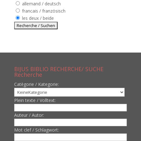
allemand / deutsch
francais / französisch
les deux / beide
BIJUS BIBLIO RECHERCHE/ SUCHE
Recherche
Catègorie / Kategorie:
Plein texte / Volltext:
Auteur / Autor:
Mot clef / Schlagwort: