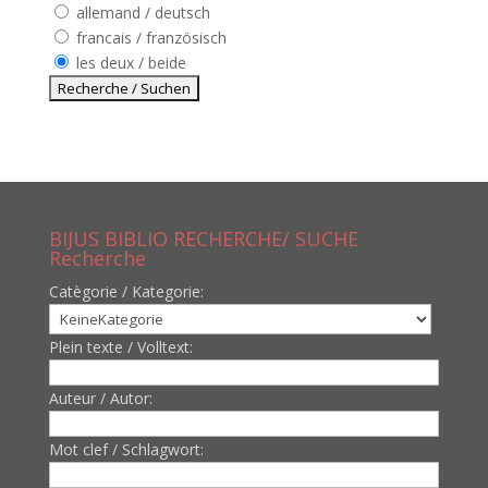
allemand / deutsch
francais / französisch
les deux / beide
BIJUS BIBLIO RECHERCHE/ SUCHE
Recherche
Catègorie / Kategorie:
Plein texte / Volltext:
Auteur / Autor:
Mot clef / Schlagwort: