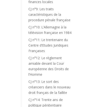
finances locales
CJ n°9: Les traits
caractéristiques de la
procedure pénale française
CJ n°10: L’Allemagne à la
télévision française en 1984
CJ n°11: Le trentenaire du
Centre d’Etudes Juridiques
Françaises
CJ n°12: Le règlement
amiable devant la Cour
européenne des Droits de
l’Homme
CJ n°13: Le sort des
créanciers dans le nouveau
droit français de la faillite
CJ n°14: Trente ans de
politique pénitentiaire