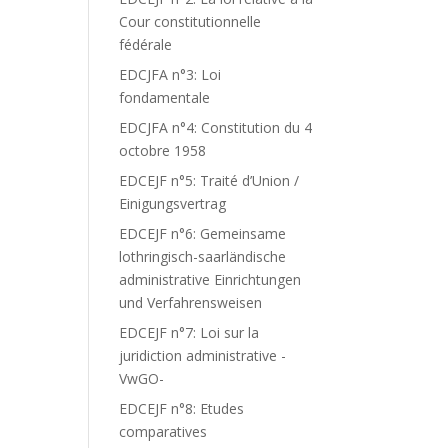
Cour constitutionnelle
fédérale
EDCJFA n°3: Loi
fondamentale
EDCJFA n°4: Constitution du 4
octobre 1958
EDCEJF n°5: Traité d’Union /
Einigungsvertrag
EDCEJF n°6: Gemeinsame
lothringisch-saarländische
administrative Einrichtungen
und Verfahrensweisen
EDCEJF n°7: Loi sur la
juridiction administrative -
VwGO-
EDCEJF n°8: Etudes
comparatives