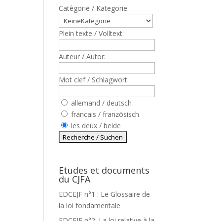
Catègorie / Kategorie:
Plein texte / Volltext:
Auteur / Autor:
Mot clef / Schlagwort:
allemand / deutsch
francais / französisch
les deux / beide
Etudes et documents
du CJFA
EDCEJF n°1 : Le Glossaire de
la loi fondamentale
EDCEJF n°2: La loi relative à la