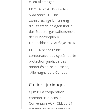
et en Allemagne-
EDCJFA n°14 : Deutsches
Staatsrecht I : Eine
zweisprachige Einführung in
die Staatsgrundlagen und in
das Staatsorganisationsrecht
der Bundesrepublik
Deutschland, 2. Auflage 2016
EDCJFA n° 15: Etude
comparative des systèmes de
protection juridique des
minorités entre la France,
l’Allemagne et le Canada
Cahiers juriduqes
CJ n°1: La coopération
commerciale dans la
Convention ACP- CEE du 31
octobre 1979 de Lomé I à