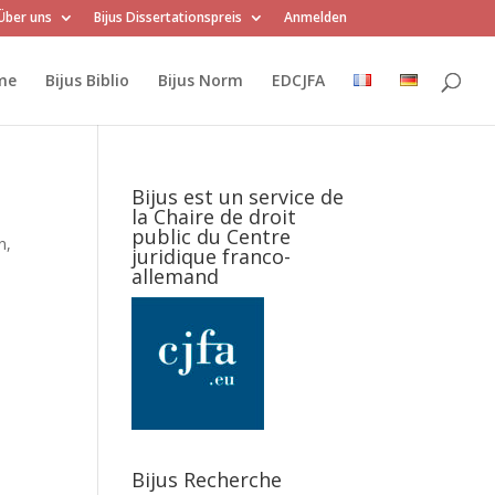
Über uns
Bijus Dissertationspreis
Anmelden
me
Bijus Biblio
Bijus Norm
EDCJFA
Bijus est un service de
la Chaire de droit
public du Centre
n,
juridique franco-
allemand
Bijus Recherche