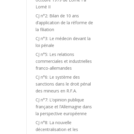
Lomé II
CJ n°2: Bilan de 10 ans
d’application de la réforme de
la filiation
CJ n°3: Le médecin devant la
loi pénale
CJ n°5: Les relations
commerciales et industrielles
franco-allemandes
CJ n°6: Le système des
sanctions dans le droit pénal
des mineurs en R.F.A.
CJ n°7: L’opinion publique
française et l’Allemagne dans
la perspective européenne
CJ n°8: La nouvelle
décentralisation et les