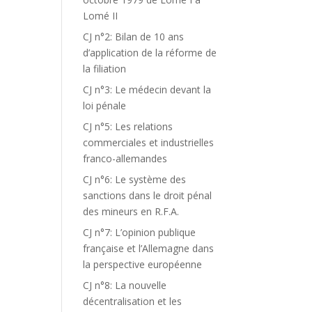
Lomé II
CJ n°2: Bilan de 10 ans
d’application de la réforme de
la filiation
CJ n°3: Le médecin devant la
loi pénale
CJ n°5: Les relations
commerciales et industrielles
franco-allemandes
CJ n°6: Le système des
sanctions dans le droit pénal
des mineurs en R.F.A.
CJ n°7: L’opinion publique
française et l’Allemagne dans
la perspective européenne
CJ n°8: La nouvelle
décentralisation et les