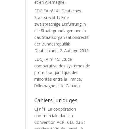
et en Allemagne-
EDCJFA n°14 : Deutsches
Staatsrecht I : Eine
zweisprachige Einführung in
die Staatsgrundlagen und in
das Staatsorganisationsrecht
der Bundesrepublik
Deutschland, 2. Auflage 2016
EDCJFA n° 15: Etude
comparative des systèmes de
protection juridique des
minorités entre la France,
l’Allemagne et le Canada
Cahiers juriduqes
CJ n°1: La coopération
commerciale dans la
Convention ACP- CEE du 31
octobre 1979 de Lomé I à