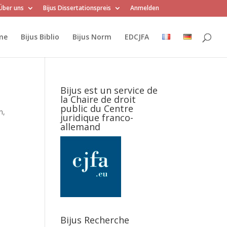
Über uns
Bijus Dissertationspreis
Anmelden
me
Bijus Biblio
Bijus Norm
EDCJFA
Bijus est un service de
la Chaire de droit
public du Centre
n,
juridique franco-
allemand
Bijus Recherche