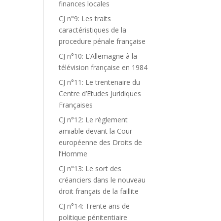
finances locales
CJ n°9: Les traits
caractéristiques de la
procedure pénale française
CJ n°10: L’Allemagne à la
télévision française en 1984
CJ n°11: Le trentenaire du
Centre d’Etudes Juridiques
Françaises
CJ n°12: Le règlement
amiable devant la Cour
européenne des Droits de
l’Homme
CJ n°13: Le sort des
créanciers dans le nouveau
droit français de la faillite
CJ n°14: Trente ans de
politique pénitentiaire