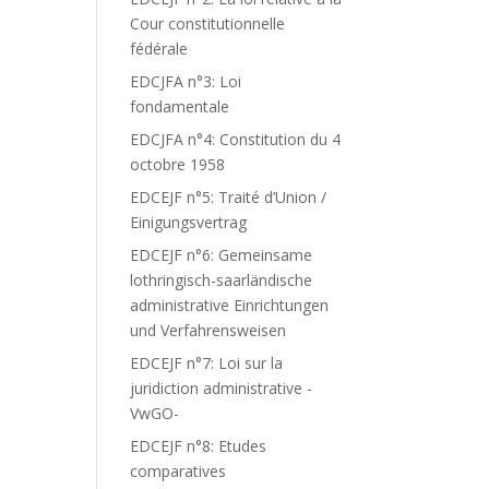
Cour constitutionnelle
fédérale
EDCJFA n°3: Loi
fondamentale
EDCJFA n°4: Constitution du 4
octobre 1958
EDCEJF n°5: Traité d’Union /
Einigungsvertrag
EDCEJF n°6: Gemeinsame
lothringisch-saarländische
administrative Einrichtungen
und Verfahrensweisen
EDCEJF n°7: Loi sur la
juridiction administrative -
VwGO-
EDCEJF n°8: Etudes
comparatives