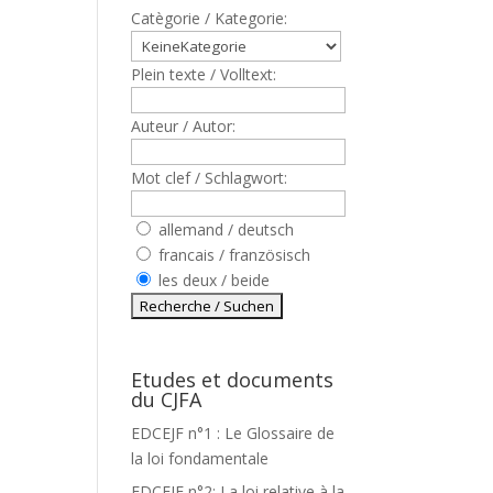
Catègorie / Kategorie:
Plein texte / Volltext:
Auteur / Autor:
Mot clef / Schlagwort:
allemand / deutsch
francais / französisch
les deux / beide
Etudes et documents
du CJFA
EDCEJF n°1 : Le Glossaire de
la loi fondamentale
EDCEJF n°2: La loi relative à la