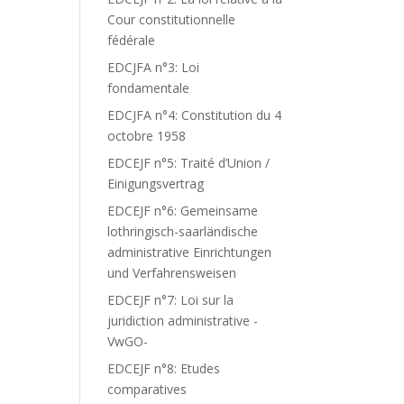
Cour constitutionnelle
fédérale
EDCJFA n°3: Loi
fondamentale
EDCJFA n°4: Constitution du 4
octobre 1958
EDCEJF n°5: Traité d’Union /
Einigungsvertrag
EDCEJF n°6: Gemeinsame
lothringisch-saarländische
administrative Einrichtungen
und Verfahrensweisen
EDCEJF n°7: Loi sur la
juridiction administrative -
VwGO-
EDCEJF n°8: Etudes
comparatives