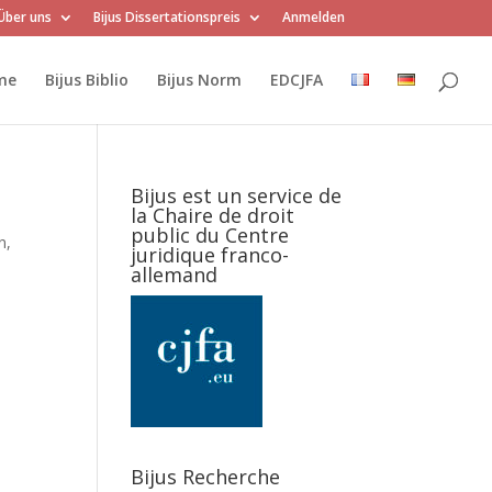
Über uns
Bijus Dissertationspreis
Anmelden
me
Bijus Biblio
Bijus Norm
EDCJFA
Bijus est un service de
la Chaire de droit
public du Centre
n,
juridique franco-
allemand
Bijus Recherche