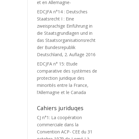
et en Allemagne-
EDCJFA n°14 : Deutsches
Staatsrecht I : Eine
zweisprachige Einführung in
die Staatsgrundlagen und in
das Staatsorganisationsrecht
der Bundesrepublik
Deutschland, 2. Auflage 2016
EDCJFA n° 15: Etude
comparative des systèmes de
protection juridique des
minorités entre la France,
l’Allemagne et le Canada
Cahiers juriduqes
CJ n°1: La coopération
commerciale dans la
Convention ACP- CEE du 31
octobre 1979 de Lomé I à