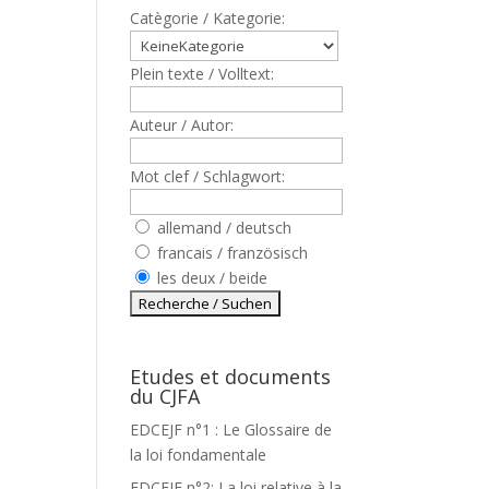
Catègorie / Kategorie:
Plein texte / Volltext:
Auteur / Autor:
Mot clef / Schlagwort:
allemand / deutsch
francais / französisch
les deux / beide
Etudes et documents
du CJFA
EDCEJF n°1 : Le Glossaire de
la loi fondamentale
EDCEJF n°2: La loi relative à la