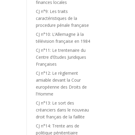
finances locales
CJ n°9: Les traits
caractéristiques de la
procedure pénale française
CJ n°10: L’Allemagne à la
télévision française en 1984
CJ n°11: Le trentenaire du
Centre d’Etudes Juridiques
Françaises
CJ n°12: Le règlement
amiable devant la Cour
européenne des Droits de
l’Homme
CJ n°13: Le sort des
créanciers dans le nouveau
droit français de la faillite
CJ n°14: Trente ans de
politique pénitentiaire