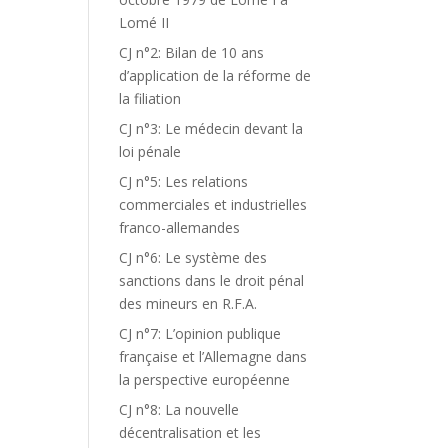
Lomé II
CJ n°2: Bilan de 10 ans
d’application de la réforme de
la filiation
CJ n°3: Le médecin devant la
loi pénale
CJ n°5: Les relations
commerciales et industrielles
franco-allemandes
CJ n°6: Le système des
sanctions dans le droit pénal
des mineurs en R.F.A.
CJ n°7: L’opinion publique
française et l’Allemagne dans
la perspective européenne
CJ n°8: La nouvelle
décentralisation et les