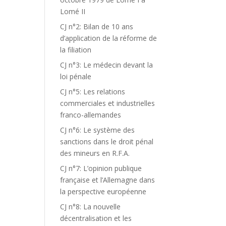
Lomé II
CJ n°2: Bilan de 10 ans
d’application de la réforme de
la filiation
CJ n°3: Le médecin devant la
loi pénale
CJ n°5: Les relations
commerciales et industrielles
franco-allemandes
CJ n°6: Le système des
sanctions dans le droit pénal
des mineurs en R.F.A.
CJ n°7: L’opinion publique
française et l’Allemagne dans
la perspective européenne
CJ n°8: La nouvelle
décentralisation et les