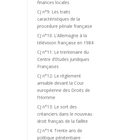
finances locales
CJ n°9: Les traits
caractéristiques de la
procedure pénale française
CJ n°10: L’Allemagne à la
télévision française en 1984
CJ n°11: Le trentenaire du
Centre d’Etudes Juridiques
Françaises
CJ n°12: Le règlement
amiable devant la Cour
européenne des Droits de
l’Homme
CJ n°13: Le sort des
créanciers dans le nouveau
droit français de la faillite
CJ n°14: Trente ans de
politique pénitentiaire