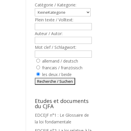
Catègorie / Kategorie:
Plein texte / Volltext:
Auteur / Autor:
Mot clef / Schlagwort:
allemand / deutsch
francais / französisch
les deux / beide
Etudes et documents
du CJFA
EDCEJF n°1 : Le Glossaire de
la loi fondamentale
EDCEJF n°2: La loi relative à la