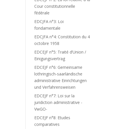
Cour constitutionnelle
fédérale
EDCJFA n°3: Loi
fondamentale
EDCJFA n°4: Constitution du 4
octobre 1958
EDCEJF n°5: Traité d’Union /
Einigungsvertrag
EDCEJF n°6: Gemeinsame
lothringisch-saarländische
administrative Einrichtungen
und Verfahrensweisen
EDCEJF n°7: Loi sur la
juridiction administrative -
VwGO-
EDCEJF n°8: Etudes
comparatives