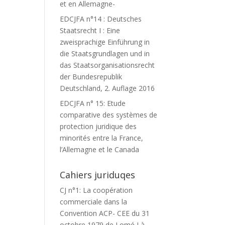
et en Allemagne-
EDCJFA n°14 : Deutsches
Staatsrecht I : Eine
zweisprachige Einführung in
die Staatsgrundlagen und in
das Staatsorganisationsrecht
der Bundesrepublik
Deutschland, 2. Auflage 2016
EDCJFA n° 15: Etude
comparative des systèmes de
protection juridique des
minorités entre la France,
l’Allemagne et le Canada
Cahiers juriduqes
CJ n°1: La coopération
commerciale dans la
Convention ACP- CEE du 31
octobre 1979 de Lomé I à