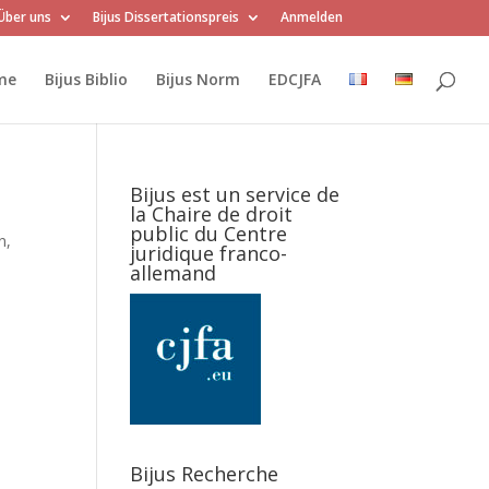
Über uns
Bijus Dissertationspreis
Anmelden
me
Bijus Biblio
Bijus Norm
EDCJFA
Bijus est un service de
la Chaire de droit
public du Centre
n,
juridique franco-
allemand
Bijus Recherche