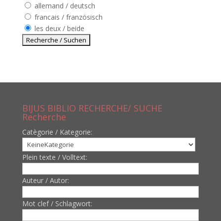
allemand / deutsch
francais / französisch
les deux / beide
BIJUS BIBLIO RECHERCHE/ SUCHE
Recherche
Catègorie / Kategorie:
Plein texte / Volltext:
Auteur / Autor:
Mot clef / Schlagwort: