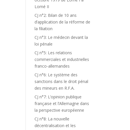
Lomé II
CJ n°2: Bilan de 10 ans
d’application de la réforme de
la filiation
CJ n°3: Le médecin devant la
loi pénale
CJ n°5: Les relations
commerciales et industrielles
franco-allemandes
CJ n°6: Le système des
sanctions dans le droit pénal
des mineurs en R.F.A.
CJ n°7: L’opinion publique
française et l’Allemagne dans
la perspective européenne
CJ n°8: La nouvelle
décentralisation et les