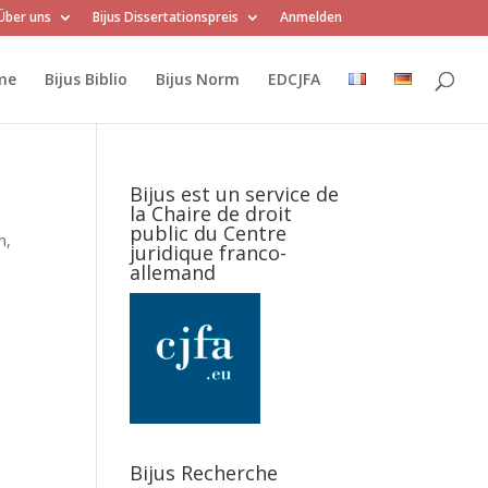
Über uns
Bijus Dissertationspreis
Anmelden
me
Bijus Biblio
Bijus Norm
EDCJFA
Bijus est un service de
la Chaire de droit
public du Centre
n,
juridique franco-
allemand
Bijus Recherche