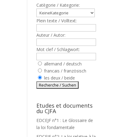
Catègorie / Kategorie:
Plein texte / Volltext:
Auteur / Autor:
Mot clef / Schlagwort:
allemand / deutsch
francais / französisch
les deux / beide
Etudes et documents
du CJFA
EDCEJF n°1 : Le Glossaire de
la loi fondamentale
EDCEJF n°2: La loi relative à la