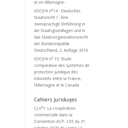
et en Allemagne-
EDCJFA n°14 : Deutsches
Staatsrecht I : Eine
zweisprachige Einführung in
die Staatsgrundlagen und in
das Staatsorganisationsrecht
der Bundesrepublik
Deutschland, 2. Auflage 2016
EDCJFA n° 15: Etude
comparative des systèmes de
protection juridique des
minorités entre la France,
l’Allemagne et le Canada
Cahiers juriduqes
CJ n°1: La coopération
commerciale dans la
Convention ACP- CEE du 31
octobre 1979 de Lomé I à