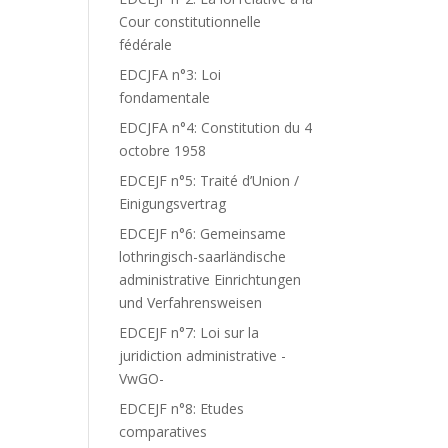
Cour constitutionnelle
fédérale
EDCJFA n°3: Loi
fondamentale
EDCJFA n°4: Constitution du 4
octobre 1958
EDCEJF n°5: Traité d’Union /
Einigungsvertrag
EDCEJF n°6: Gemeinsame
lothringisch-saarländische
administrative Einrichtungen
und Verfahrensweisen
EDCEJF n°7: Loi sur la
juridiction administrative -
VwGO-
EDCEJF n°8: Etudes
comparatives