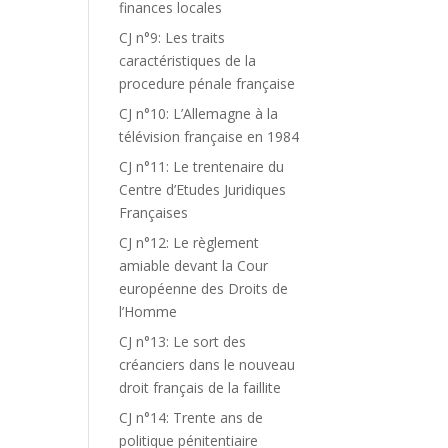
finances locales
CJ n°9: Les traits
caractéristiques de la
procedure pénale française
CJ n°10: L’Allemagne à la
télévision française en 1984
CJ n°11: Le trentenaire du
Centre d’Etudes Juridiques
Françaises
CJ n°12: Le règlement
amiable devant la Cour
européenne des Droits de
l’Homme
CJ n°13: Le sort des
créanciers dans le nouveau
droit français de la faillite
CJ n°14: Trente ans de
politique pénitentiaire