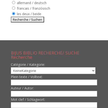
allemand / deutsch
francais / französisch
les deux / beide
BIJUS BIBLIO RECHERCHE/ SUCHE
Recherche
Catègorie / Kategorie:
Plein texte / Volltext:
Auteur / Autor:
Mot clef / Schlagwort: