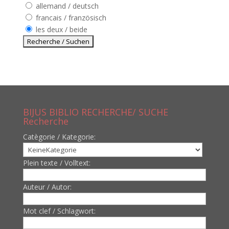
allemand / deutsch
francais / französisch
les deux / beide
BIJUS BIBLIO RECHERCHE/ SUCHE
Recherche
Catègorie / Kategorie:
Plein texte / Volltext:
Auteur / Autor:
Mot clef / Schlagwort: