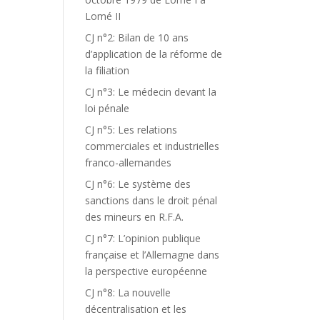
Lomé II
CJ n°2: Bilan de 10 ans
d’application de la réforme de
la filiation
CJ n°3: Le médecin devant la
loi pénale
CJ n°5: Les relations
commerciales et industrielles
franco-allemandes
CJ n°6: Le système des
sanctions dans le droit pénal
des mineurs en R.F.A.
CJ n°7: L’opinion publique
française et l’Allemagne dans
la perspective européenne
CJ n°8: La nouvelle
décentralisation et les