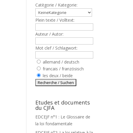
Catègorie / Kategorie:
Plein texte / Volltext:
Auteur / Autor:
Mot clef / Schlagwort:
allemand / deutsch
francais / französisch
les deux / beide
Etudes et documents
du CJFA
EDCEJF n°1 : Le Glossaire de
la loi fondamentale
EDCEJF n°2: La loi relative à la