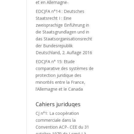
et en Allemagne-
EDCJFA n°14 : Deutsches
Staatsrecht I : Eine
zweisprachige Einführung in
die Staatsgrundlagen und in
das Staatsorganisationsrecht
der Bundesrepublik
Deutschland, 2. Auflage 2016
EDCJFA n° 15: Etude
comparative des systèmes de
protection juridique des
minorités entre la France,
l’Allemagne et le Canada
Cahiers juriduqes
CJ n°1: La coopération
commerciale dans la
Convention ACP- CEE du 31
octobre 1979 de Lomé I à