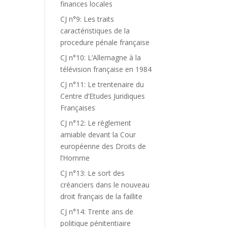
finances locales
CJ n°9: Les traits
caractéristiques de la
procedure pénale française
CJ n°10: L’Allemagne à la
télévision française en 1984
CJ n°11: Le trentenaire du
Centre d’Etudes Juridiques
Françaises
CJ n°12: Le règlement
amiable devant la Cour
européenne des Droits de
l’Homme
CJ n°13: Le sort des
créanciers dans le nouveau
droit français de la faillite
CJ n°14: Trente ans de
politique pénitentiaire