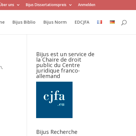
Über uns
Bijus Dissertationspreis
Anmelden
me
Bijus Biblio
Bijus Norm
EDCJFA
Bijus est un service de
la Chaire de droit
public du Centre
n,
juridique franco-
allemand
Bijus Recherche