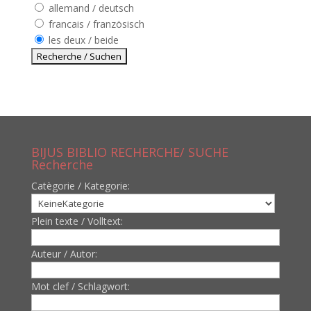
allemand / deutsch
francais / französisch
les deux / beide
BIJUS BIBLIO RECHERCHE/ SUCHE
Recherche
Catègorie / Kategorie:
Plein texte / Volltext:
Auteur / Autor:
Mot clef / Schlagwort: