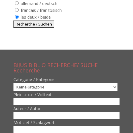
allemand / deutsch
francais / französisch
les deux / beide
BIJUS BIBLIO RECHERCHE/ SUCHE
Recherche
Catègorie / Kategorie:
Plein texte / Volltext:
Auteur / Autor:
Mot clef / Schlagwort: