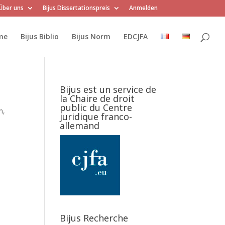
Über uns
Bijus Dissertationspreis
Anmelden
me
Bijus Biblio
Bijus Norm
EDCJFA
Bijus est un service de
la Chaire de droit
public du Centre
n,
juridique franco-
allemand
Bijus Recherche