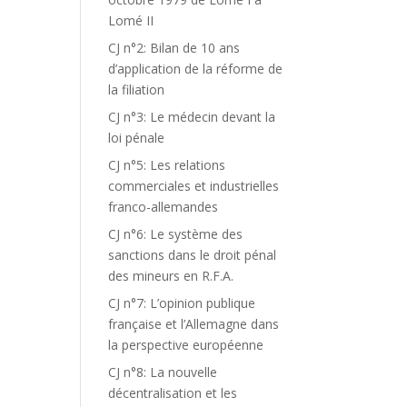
Lomé II
CJ n°2: Bilan de 10 ans
d’application de la réforme de
la filiation
CJ n°3: Le médecin devant la
loi pénale
CJ n°5: Les relations
commerciales et industrielles
franco-allemandes
CJ n°6: Le système des
sanctions dans le droit pénal
des mineurs en R.F.A.
CJ n°7: L’opinion publique
française et l’Allemagne dans
la perspective européenne
CJ n°8: La nouvelle
décentralisation et les