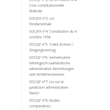
Cour constitutionnelle
fédérale
EDCJFA n°3: Loi
fondamentale
EDCJFA n°4: Constitution du 4
octobre 1958
EDCEJF n°5: Traité d’Union /
Einigungsvertrag
EDCEJF n°6: Gemeinsame
lothringisch-saarländische
administrative Einrichtungen
und Verfahrensweisen
EDCEJF n°7: Loi sur la
juridiction administrative -
VwGO-
EDCEJF n°8: Etudes
comparatives