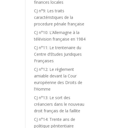
finances locales
CJ n°9: Les traits
caractéristiques de la
procedure pénale française
CJ n°10: L’Allemagne à la
télévision française en 1984
CJ n°11: Le trentenaire du
Centre d’Etudes Juridiques
Françaises
CJ n°12: Le règlement
amiable devant la Cour
européenne des Droits de
l’Homme
CJ n°13: Le sort des
créanciers dans le nouveau
droit français de la faillite
CJ n°14: Trente ans de
politique pénitentiaire