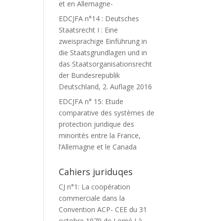
et en Allemagne-
EDCJFA n°14 : Deutsches
Staatsrecht I : Eine
zweisprachige Einführung in
die Staatsgrundlagen und in
das Staatsorganisationsrecht
der Bundesrepublik
Deutschland, 2. Auflage 2016
EDCJFA n° 15: Etude
comparative des systèmes de
protection juridique des
minorités entre la France,
l’Allemagne et le Canada
Cahiers juriduqes
CJ n°1: La coopération
commerciale dans la
Convention ACP- CEE du 31
octobre 1979 de Lomé I à