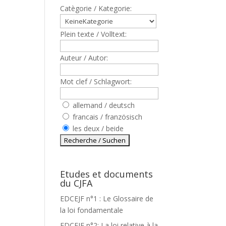
Catègorie / Kategorie:
Plein texte / Volltext:
Auteur / Autor:
Mot clef / Schlagwort:
allemand / deutsch
francais / französisch
les deux / beide
Etudes et documents
du CJFA
EDCEJF n°1 : Le Glossaire de
la loi fondamentale
EDCEJF n°2: La loi relative à la