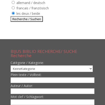
allemand / deutsch
francais / französisch
les deux / beide
BIJUS BIBLIO RECHERCHE/ SUCHE
Recherche
Catègorie / Kategorie:
Plein texte / Volltext:
Auteur / Autor:
Mot clef / Schlagwort: