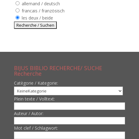
allemand / deutsch
francais / französisch
les deux / beide
BIJUS BIBLIO RECHERCHE/ SUCHE
Recherche
Catègorie / Kategorie:
Plein texte / Volltext:
Auteur / Autor:
Mot clef / Schlagwort: