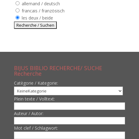
allemand / deutsch
francais / französisch
les deux / beide
BIJUS BIBLIO RECHERCHE/ SUCHE
Recherche
Catègorie / Kategorie:
Plein texte / Volltext:
Auteur / Autor:
Mot clef / Schlagwort: