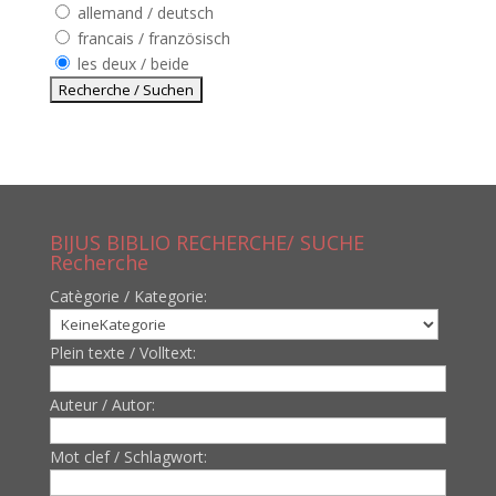
allemand / deutsch
francais / französisch
les deux / beide
BIJUS BIBLIO RECHERCHE/ SUCHE
Recherche
Catègorie / Kategorie:
Plein texte / Volltext:
Auteur / Autor:
Mot clef / Schlagwort: