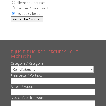
allemand / deutsch
francais / französisch
les deux / beide
BIJUS BIBLIO RECHERCHE/ SUCHE
Recherche
Catègorie / Kategorie:
Plein texte / Volltext:
Auteur / Autor:
Mot clef / Schlagwort: