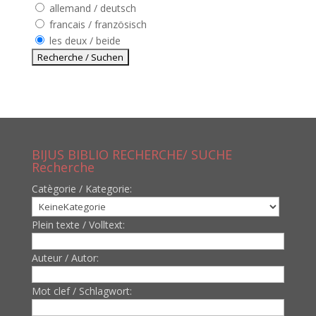
allemand / deutsch
francais / französisch
les deux / beide
BIJUS BIBLIO RECHERCHE/ SUCHE
Recherche
Catègorie / Kategorie:
Plein texte / Volltext:
Auteur / Autor:
Mot clef / Schlagwort: