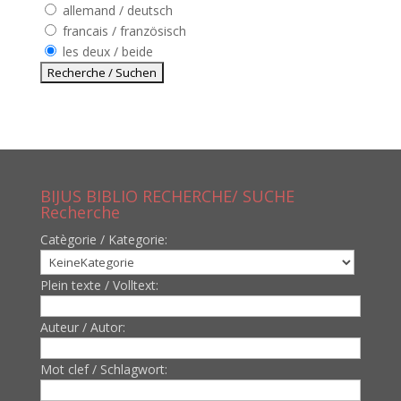
allemand / deutsch
francais / französisch
les deux / beide
BIJUS BIBLIO RECHERCHE/ SUCHE
Recherche
Catègorie / Kategorie:
Plein texte / Volltext:
Auteur / Autor:
Mot clef / Schlagwort: