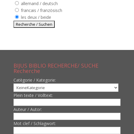
allemand / deutsch
francais / französisch
les deux / beide
BIJUS BIBLIO RECHERCHE/ SUCHE
Recherche
Catègorie / Kategorie:
Plein texte / Volltext:
Auteur / Autor:
Mot clef / Schlagwort: