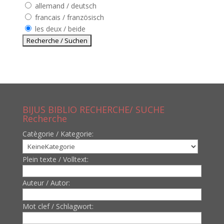
allemand / deutsch
francais / französisch
les deux / beide
BIJUS BIBLIO RECHERCHE/ SUCHE
Recherche
Catègorie / Kategorie:
Plein texte / Volltext:
Auteur / Autor:
Mot clef / Schlagwort: