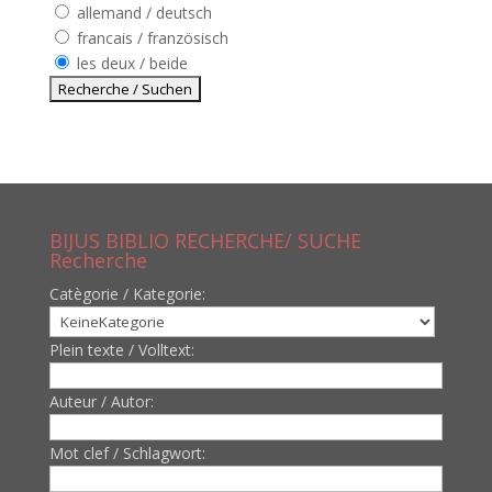
allemand / deutsch
francais / französisch
les deux / beide
BIJUS BIBLIO RECHERCHE/ SUCHE
Recherche
Catègorie / Kategorie:
Plein texte / Volltext:
Auteur / Autor:
Mot clef / Schlagwort: