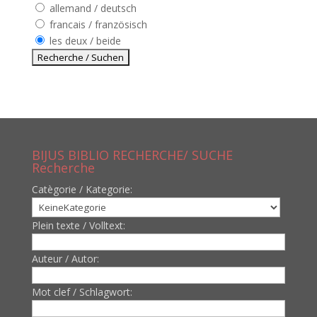
allemand / deutsch
francais / französisch
les deux / beide
BIJUS BIBLIO RECHERCHE/ SUCHE
Recherche
Catègorie / Kategorie:
Plein texte / Volltext:
Auteur / Autor:
Mot clef / Schlagwort: