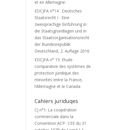
et en Allemagne-
EDCJFA n°14 : Deutsches
Staatsrecht I : Eine
zweisprachige Einführung in
die Staatsgrundlagen und in
das Staatsorganisationsrecht
der Bundesrepublik
Deutschland, 2. Auflage 2016
EDCJFA n° 15: Etude
comparative des systèmes de
protection juridique des
minorités entre la France,
l’Allemagne et le Canada
Cahiers juriduqes
CJ n°1: La coopération
commerciale dans la
Convention ACP- CEE du 31
octobre 1979 de Lomé I à