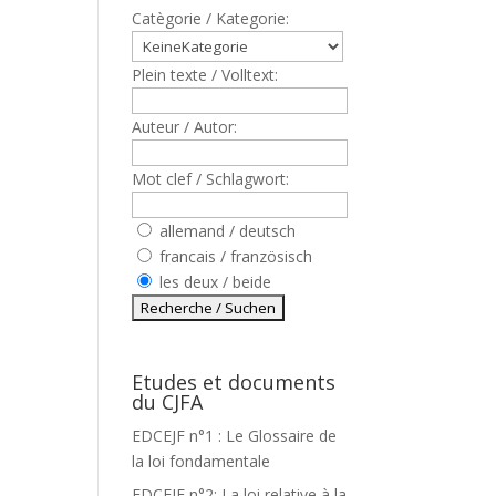
Catègorie / Kategorie:
Plein texte / Volltext:
Auteur / Autor:
Mot clef / Schlagwort:
allemand / deutsch
francais / französisch
les deux / beide
Etudes et documents
du CJFA
EDCEJF n°1 : Le Glossaire de
la loi fondamentale
EDCEJF n°2: La loi relative à la