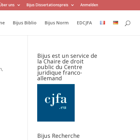
Über uns
Bijus Dissertationspreis
Anmelden
me
Bijus Biblio
Bijus Norm
EDCJFA
Bijus est un service de
la Chaire de droit
public du Centre
n,
juridique franco-
allemand
Bijus Recherche