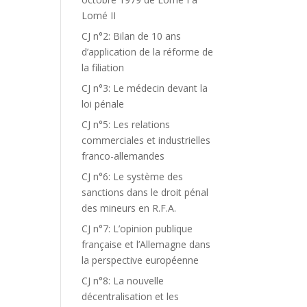
Lomé II
CJ n°2: Bilan de 10 ans
d’application de la réforme de
la filiation
CJ n°3: Le médecin devant la
loi pénale
CJ n°5: Les relations
commerciales et industrielles
franco-allemandes
CJ n°6: Le système des
sanctions dans le droit pénal
des mineurs en R.F.A.
CJ n°7: L’opinion publique
française et l’Allemagne dans
la perspective européenne
CJ n°8: La nouvelle
décentralisation et les