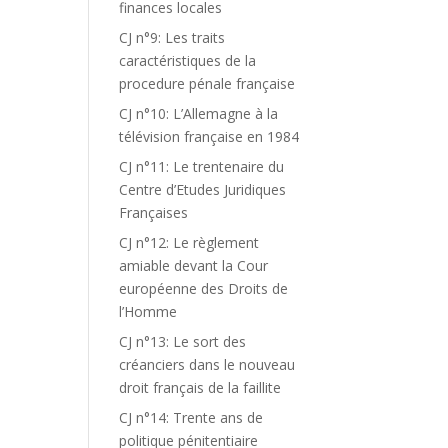
finances locales
CJ n°9: Les traits
caractéristiques de la
procedure pénale française
CJ n°10: L’Allemagne à la
télévision française en 1984
CJ n°11: Le trentenaire du
Centre d’Etudes Juridiques
Françaises
CJ n°12: Le règlement
amiable devant la Cour
européenne des Droits de
l’Homme
CJ n°13: Le sort des
créanciers dans le nouveau
droit français de la faillite
CJ n°14: Trente ans de
politique pénitentiaire