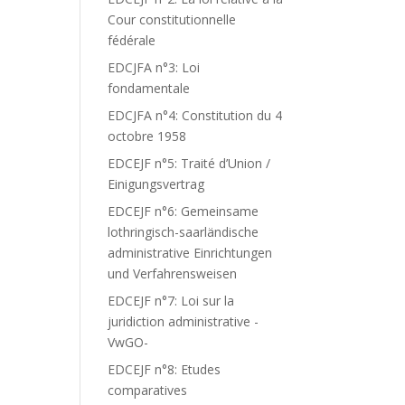
Cour constitutionnelle
fédérale
EDCJFA n°3: Loi
fondamentale
EDCJFA n°4: Constitution du 4
octobre 1958
EDCEJF n°5: Traité d’Union /
Einigungsvertrag
EDCEJF n°6: Gemeinsame
lothringisch-saarländische
administrative Einrichtungen
und Verfahrensweisen
EDCEJF n°7: Loi sur la
juridiction administrative -
VwGO-
EDCEJF n°8: Etudes
comparatives