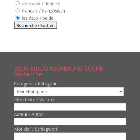
allemand / deutsch
francais / französisch
les deux / beide
BIJUS BIBLIO RECHERCHE/ SUCHE
Recherche
Catègorie / Kategorie:
Plein texte / Volltext:
Auteur / Autor:
Mot clef / Schlagwort: