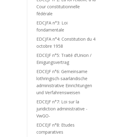
Cour constitutionnelle
fédérale
EDCJFA n°3: Loi
fondamentale
EDCJFA n°4: Constitution du 4
octobre 1958
EDCEJF n°5: Traité d’Union /
Einigungsvertrag
EDCEJF n°6: Gemeinsame
lothringisch-saarländische
administrative Einrichtungen
und Verfahrensweisen
EDCEJF n°7: Loi sur la
juridiction administrative -
VwGO-
EDCEJF n°8: Etudes
comparatives