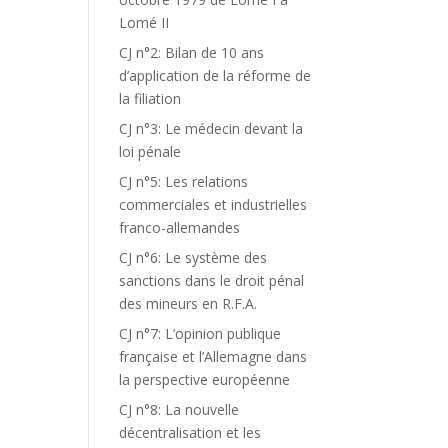
Lomé II
CJ n°2: Bilan de 10 ans
d’application de la réforme de
la filiation
CJ n°3: Le médecin devant la
loi pénale
CJ n°5: Les relations
commerciales et industrielles
franco-allemandes
CJ n°6: Le système des
sanctions dans le droit pénal
des mineurs en R.F.A.
CJ n°7: L’opinion publique
française et l’Allemagne dans
la perspective européenne
CJ n°8: La nouvelle
décentralisation et les