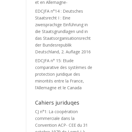
et en Allemagne-
EDCJFA n°14 : Deutsches
Staatsrecht I : Eine
zweisprachige Einführung in
die Staatsgrundlagen und in
das Staatsorganisationsrecht
der Bundesrepublik
Deutschland, 2. Auflage 2016
EDCJFA n° 15: Etude
comparative des systèmes de
protection juridique des
minorités entre la France,
l’Allemagne et le Canada
Cahiers juriduqes
CJ n°1: La coopération
commerciale dans la
Convention ACP- CEE du 31
octobre 1979 de Lomé I à