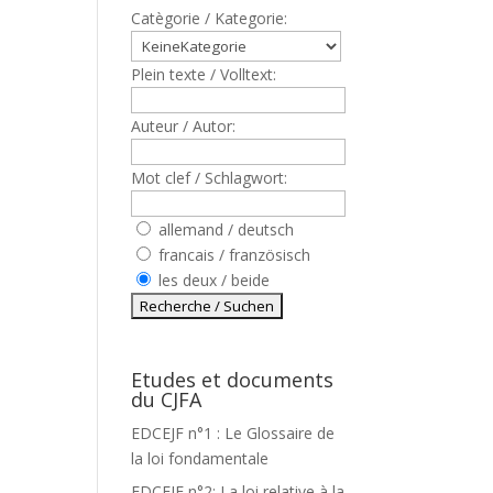
Catègorie / Kategorie:
Plein texte / Volltext:
Auteur / Autor:
Mot clef / Schlagwort:
allemand / deutsch
francais / französisch
les deux / beide
Etudes et documents
du CJFA
EDCEJF n°1 : Le Glossaire de
la loi fondamentale
EDCEJF n°2: La loi relative à la