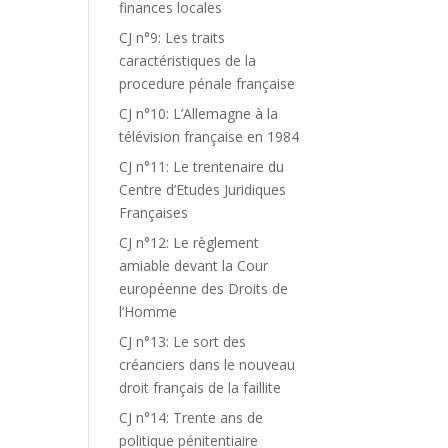
finances locales
CJ n°9: Les traits
caractéristiques de la
procedure pénale française
CJ n°10: L’Allemagne à la
télévision française en 1984
CJ n°11: Le trentenaire du
Centre d’Etudes Juridiques
Françaises
CJ n°12: Le règlement
amiable devant la Cour
européenne des Droits de
l’Homme
CJ n°13: Le sort des
créanciers dans le nouveau
droit français de la faillite
CJ n°14: Trente ans de
politique pénitentiaire