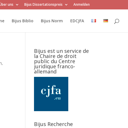
Über uns
Bijus Dissertationspreis
Anmelden
me
Bijus Biblio
Bijus Norm
EDCJFA
Bijus est un service de
la Chaire de droit
public du Centre
n,
juridique franco-
allemand
Bijus Recherche