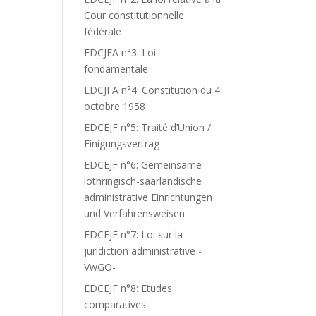
Cour constitutionnelle
fédérale
EDCJFA n°3: Loi
fondamentale
EDCJFA n°4: Constitution du 4
octobre 1958
EDCEJF n°5: Traité d’Union /
Einigungsvertrag
EDCEJF n°6: Gemeinsame
lothringisch-saarländische
administrative Einrichtungen
und Verfahrensweisen
EDCEJF n°7: Loi sur la
juridiction administrative -
VwGO-
EDCEJF n°8: Etudes
comparatives