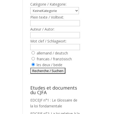
Catègorie / Kategorie:
Plein texte / Volltext:
Auteur / Autor:
Mot clef / Schlagwort:
allemand / deutsch
francais / französisch
les deux / beide
Etudes et documents
du CJFA
EDCEJF n°1 : Le Glossaire de
la loi fondamentale
EDCEJF n°2: La loi relative à la