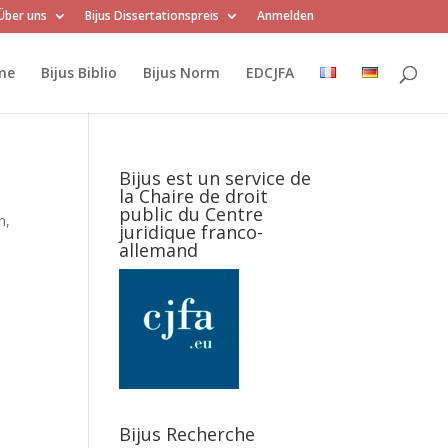
Über uns
Bijus Dissertationspreis
Anmelden
me
Bijus Biblio
Bijus Norm
EDCJFA
Bijus est un service de
la Chaire de droit
public du Centre
n,
juridique franco-
allemand
Bijus Recherche