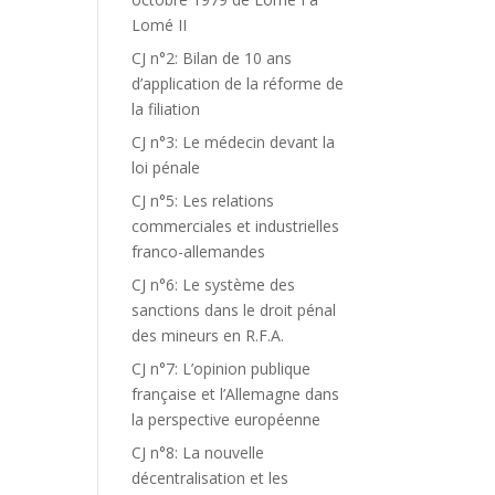
Lomé II
CJ n°2: Bilan de 10 ans
d’application de la réforme de
la filiation
CJ n°3: Le médecin devant la
loi pénale
CJ n°5: Les relations
commerciales et industrielles
franco-allemandes
CJ n°6: Le système des
sanctions dans le droit pénal
des mineurs en R.F.A.
CJ n°7: L’opinion publique
française et l’Allemagne dans
la perspective européenne
CJ n°8: La nouvelle
décentralisation et les