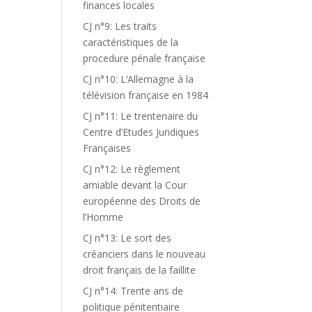
finances locales
CJ n°9: Les traits
caractéristiques de la
procedure pénale française
CJ n°10: L’Allemagne à la
télévision française en 1984
CJ n°11: Le trentenaire du
Centre d’Etudes Juridiques
Françaises
CJ n°12: Le règlement
amiable devant la Cour
européenne des Droits de
l’Homme
CJ n°13: Le sort des
créanciers dans le nouveau
droit français de la faillite
CJ n°14: Trente ans de
politique pénitentiaire