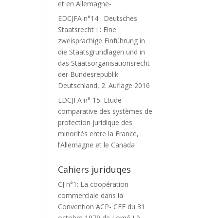
et en Allemagne-
EDCJFA n°14 : Deutsches
Staatsrecht I : Eine
zweisprachige Einführung in
die Staatsgrundlagen und in
das Staatsorganisationsrecht
der Bundesrepublik
Deutschland, 2. Auflage 2016
EDCJFA n° 15: Etude
comparative des systèmes de
protection juridique des
minorités entre la France,
l’Allemagne et le Canada
Cahiers juriduqes
CJ n°1: La coopération
commerciale dans la
Convention ACP- CEE du 31
octobre 1979 de Lomé I à