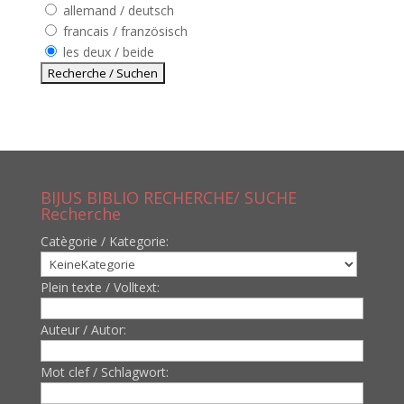
allemand / deutsch
francais / französisch
les deux / beide
BIJUS BIBLIO RECHERCHE/ SUCHE
Recherche
Catègorie / Kategorie:
Plein texte / Volltext:
Auteur / Autor:
Mot clef / Schlagwort: