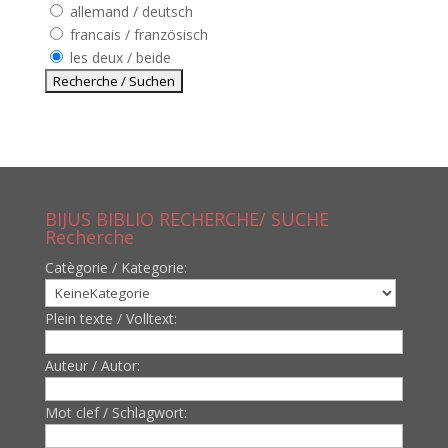
allemand / deutsch
francais / französisch
les deux / beide
BIJUS BIBLIO RECHERCHE/ SUCHE
Recherche
Catègorie / Kategorie:
Plein texte / Volltext:
Auteur / Autor:
Mot clef / Schlagwort: