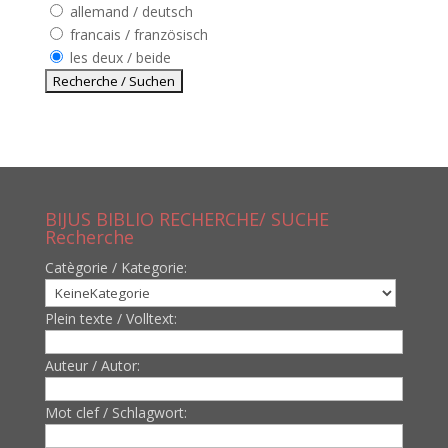
allemand / deutsch
francais / französisch
les deux / beide
BIJUS BIBLIO RECHERCHE/ SUCHE
Recherche
Catègorie / Kategorie:
Plein texte / Volltext:
Auteur / Autor:
Mot clef / Schlagwort: