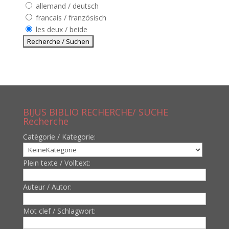
allemand / deutsch
francais / französisch
les deux / beide
BIJUS BIBLIO RECHERCHE/ SUCHE
Recherche
Catègorie / Kategorie:
Plein texte / Volltext:
Auteur / Autor:
Mot clef / Schlagwort: