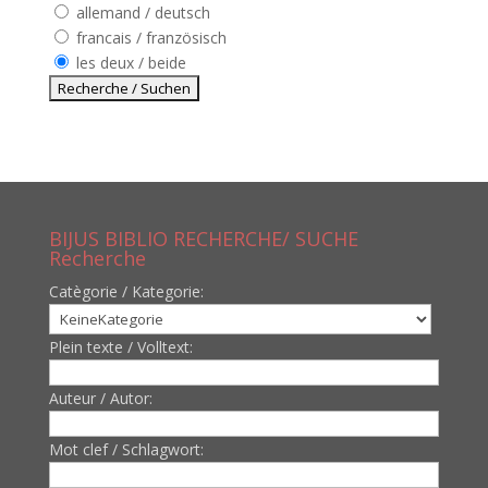
allemand / deutsch
francais / französisch
les deux / beide
BIJUS BIBLIO RECHERCHE/ SUCHE
Recherche
Catègorie / Kategorie:
Plein texte / Volltext:
Auteur / Autor:
Mot clef / Schlagwort: