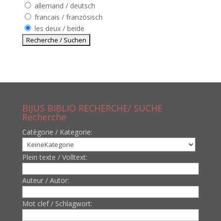
allemand / deutsch
francais / französisch
les deux / beide
BIJUS BIBLIO RECHERCHE/ SUCHE
Recherche
Catègorie / Kategorie:
Plein texte / Volltext:
Auteur / Autor:
Mot clef / Schlagwort: