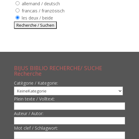
allemand / deutsch
francais / französisch
les deux / beide
BIJUS BIBLIO RECHERCHE/ SUCHE
Recherche
Catègorie / Kategorie:
Plein texte / Volltext:
Auteur / Autor:
Mot clef / Schlagwort: