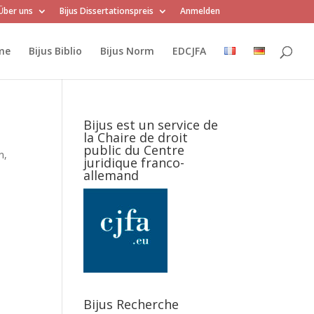
Über uns
Bijus Dissertationspreis
Anmelden
me
Bijus Biblio
Bijus Norm
EDCJFA
Bijus est un service de
la Chaire de droit
public du Centre
n,
juridique franco-
allemand
Bijus Recherche