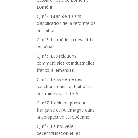
Lomé II
CJ n°2: Bilan de 10 ans
d’application de la réforme de
la filiation
CJ n°3: Le médecin devant la
loi pénale
CJ n°5: Les relations
commerciales et industrielles
franco-allemandes
CJ n°6: Le système des
sanctions dans le droit pénal
des mineurs en R.F.A.
CJ n°7: L’opinion publique
française et l’Allemagne dans
la perspective européenne
CJ n°8: La nouvelle
décentralisation et les