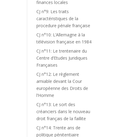
finances locales
CJ n°9: Les traits
caractéristiques de la
procedure pénale française
CJ n°10: L’Allemagne à la
télévision française en 1984
CJ n°11: Le trentenaire du
Centre d’Etudes Juridiques
Françaises
CJ n°12: Le règlement
amiable devant la Cour
européenne des Droits de
l’Homme
CJ n°13: Le sort des
créanciers dans le nouveau
droit français de la faillite
CJ n°14: Trente ans de
politique pénitentiaire