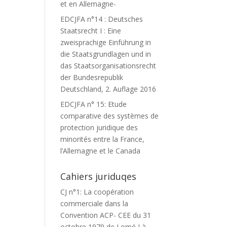
et en Allemagne-
EDCJFA n°14 : Deutsches
Staatsrecht I : Eine
zweisprachige Einführung in
die Staatsgrundlagen und in
das Staatsorganisationsrecht
der Bundesrepublik
Deutschland, 2. Auflage 2016
EDCJFA n° 15: Etude
comparative des systèmes de
protection juridique des
minorités entre la France,
l’Allemagne et le Canada
Cahiers juriduqes
CJ n°1: La coopération
commerciale dans la
Convention ACP- CEE du 31
octobre 1979 de Lomé I à