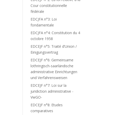
Cour constitutionnelle
fédérale
EDCJFA n°3: Loi
fondamentale
EDCJFA n°4: Constitution du 4
octobre 1958
EDCEJF n°5: Traité d’Union /
Einigungsvertrag
EDCEJF n°6: Gemeinsame
lothringisch-saarländische
administrative Einrichtungen
und Verfahrensweisen
EDCEJF n°7: Loi sur la
juridiction administrative -
VwGO-
EDCEJF n°8: Etudes
comparatives