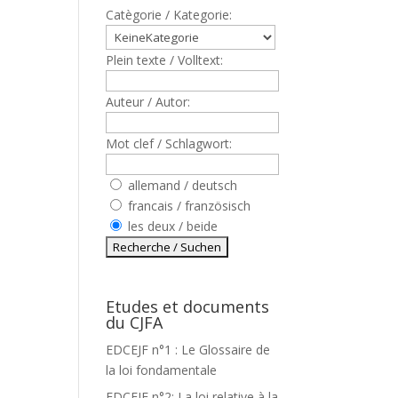
Catègorie / Kategorie:
Plein texte / Volltext:
Auteur / Autor:
Mot clef / Schlagwort:
allemand / deutsch
francais / französisch
les deux / beide
Etudes et documents
du CJFA
EDCEJF n°1 : Le Glossaire de
la loi fondamentale
EDCEJF n°2: La loi relative à la