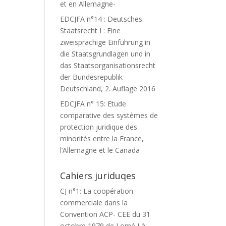
et en Allemagne-
EDCJFA n°14 : Deutsches
Staatsrecht I : Eine
zweisprachige Einführung in
die Staatsgrundlagen und in
das Staatsorganisationsrecht
der Bundesrepublik
Deutschland, 2. Auflage 2016
EDCJFA n° 15: Etude
comparative des systèmes de
protection juridique des
minorités entre la France,
l’Allemagne et le Canada
Cahiers juriduqes
CJ n°1: La coopération
commerciale dans la
Convention ACP- CEE du 31
octobre 1979 de Lomé I à