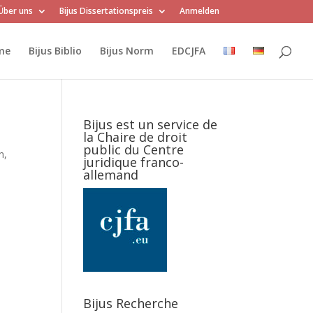
Über uns
Bijus Dissertationspreis
Anmelden
me
Bijus Biblio
Bijus Norm
EDCJFA
Bijus est un service de
la Chaire de droit
public du Centre
n,
juridique franco-
allemand
Bijus Recherche