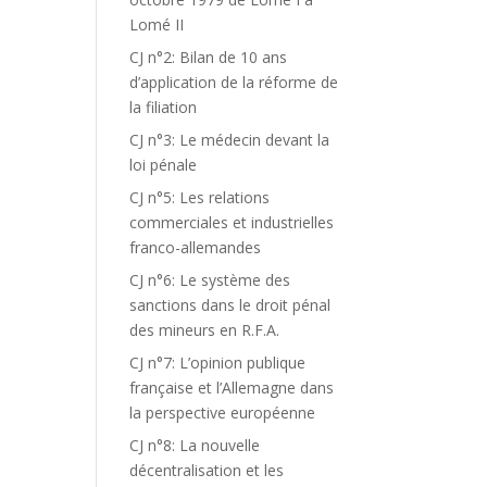
Lomé II
CJ n°2: Bilan de 10 ans
d’application de la réforme de
la filiation
CJ n°3: Le médecin devant la
loi pénale
CJ n°5: Les relations
commerciales et industrielles
franco-allemandes
CJ n°6: Le système des
sanctions dans le droit pénal
des mineurs en R.F.A.
CJ n°7: L’opinion publique
française et l’Allemagne dans
la perspective européenne
CJ n°8: La nouvelle
décentralisation et les