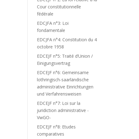
Cour constitutionnelle
fédérale
EDCJFA n°3: Loi
fondamentale
EDCJFA n°4: Constitution du 4
octobre 1958
EDCEJF n°5: Traité d’Union /
Einigungsvertrag
EDCEJF n°6: Gemeinsame
lothringisch-saarländische
administrative Einrichtungen
und Verfahrensweisen
EDCEJF n°7: Loi sur la
juridiction administrative -
VwGO-
EDCEJF n°8: Etudes
comparatives