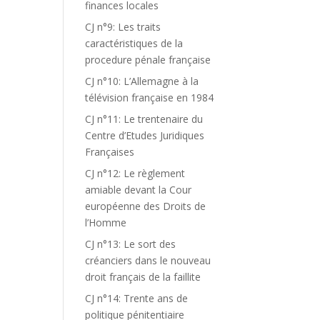
finances locales
CJ n°9: Les traits
caractéristiques de la
procedure pénale française
CJ n°10: L’Allemagne à la
télévision française en 1984
CJ n°11: Le trentenaire du
Centre d’Etudes Juridiques
Françaises
CJ n°12: Le règlement
amiable devant la Cour
européenne des Droits de
l’Homme
CJ n°13: Le sort des
créanciers dans le nouveau
droit français de la faillite
CJ n°14: Trente ans de
politique pénitentiaire