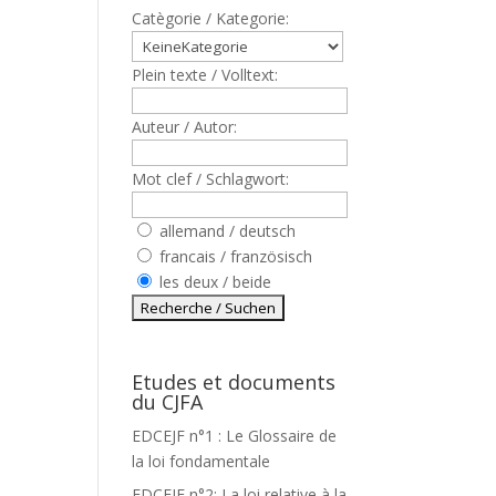
Catègorie / Kategorie:
Plein texte / Volltext:
Auteur / Autor:
Mot clef / Schlagwort:
allemand / deutsch
francais / französisch
les deux / beide
Etudes et documents
du CJFA
EDCEJF n°1 : Le Glossaire de
la loi fondamentale
EDCEJF n°2: La loi relative à la